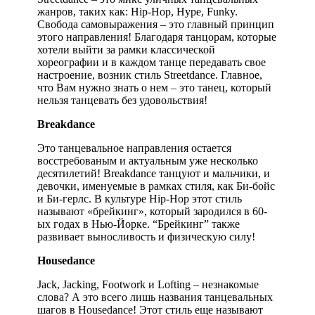
жанров, таких как: Hip-Hop, Hype, Funky.
Свобода самовыражения – это главный принцип
этого направления! Благодаря танцорам, которые
хотели выйти за рамки классической
хореографии и в каждом танце передавать свое
настроение, возник стиль Streetdance. Главное,
что Вам нужно знать о нем – это танец, который
нельзя танцевать без удовольствия!
Breakdance
Это танцевальное направления остается
восстребованым и актуальным уже несколько
десятилетий! Breakdance танцуют и мальчики, и
девочки, именуемые в рамках стиля, как Би-бойс
и Би-герлс. В культуре Hip-Hop этот стиль
называют «брейкинг», который зародился в 60-
ых годах в Нью-Йорке. “Брейкинг” также
развивает выносливость и физическую силу!
Housedance
Jack, Jacking, Footwork и Lofting – незнакомые
слова? А это всего лишь названия танцевальных
шагов в Housedance! Этот стиль еще называют