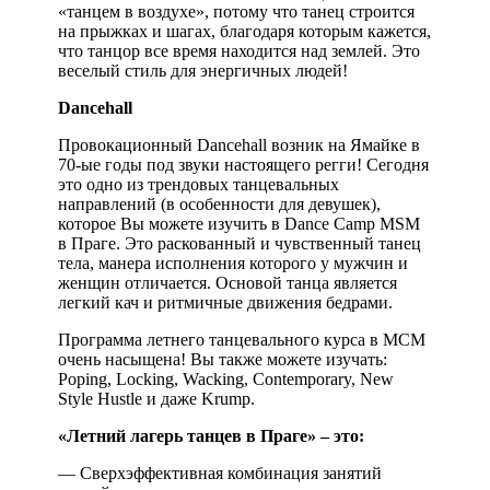
«танцем в воздухе», потому что танец строится
на прыжках и шагах, благодаря которым кажется,
что танцор все время находится над землей. Это
веселый стиль для энергичных людей!
Dancehall
Провокационный Dancehall возник на Ямайке в
70-ые годы под звуки настоящего регги! Сегодня
это одно из трендовых танцевальных
направлений (в особенности для девушек),
которое Вы можете изучить в Dance Camp MSM
в Праге. Это раскованный и чувственный танец
тела, манера исполнения которого у мужчин и
женщин отличается. Основой танца является
легкий кач и ритмичные движения бедрами.
Программа летнего танцевального курса в МСМ
очень насыщена! Вы также можете изучать:
Poping, Locking, Wacking, Contemporary, New
Style Hustle и даже Krump.
«Летний лагерь танцев в Праге» – это:
— Сверхэффективная комбинация занятий