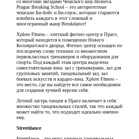
со многими звездами Чешского шоу-бизнеса.
Prague Breaking School – это авторитетные
чешские Би-бойс и Би-герлс, которые стараются
влюбить каждого в этот сложный и
многогранный жанр Breakdance!
Xplore Fitness – элитный фитнес-центр в Праге,
который находится в помещении Нового
Коловратского дворца. Фитнес центр оснащен по
последнему слову техники со множеством
первоклассных тренажеров и оборудования для
спорта. Под каждый этаж центра выделена
самостоятельная зона: зал с тренажерами, зал для
групповых занятий, танцевальный зал, зал
боевых искусств и кардио-зона. Xplore Fitness –
это место, где вы найдете все самое необходимое
для создания лучшей версии себя.
Летний лагерь танцев в Праге включает в себя
множество танцевальных стилей, так что каждый
может найти то, что подходит идеально именно
ему.
Streetdance
Streetdance – это микс уличных танцевальных