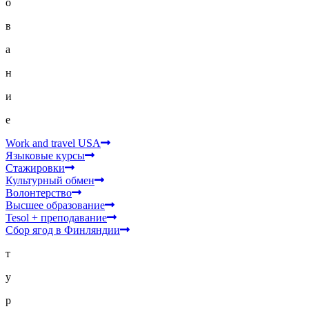
о
в
а
н
и
е
Work and travel USA
Языковые курсы
Стажировки
Культурный обмен
Волонтерство
Высшее образование
Tesol + преподавание
Сбор ягод в Финляндии
т
у
р