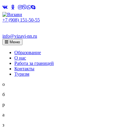
Skip
to
content
+7 (908) 151-50-55
info@vizavi-nn.ru
Меню
Образование
О нас
Работа за границей
Контакты
Туризм
о
б
р
а
з