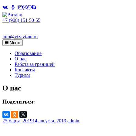
Skip
to
content
+7 (908) 151-50-55
info@vizavi-nn.ru
Меню
Образование
О нас
Работа за границей
Контакты
Туризм
О нас
Поделиться:
25 марта, 2019
14 августа, 2019
admin