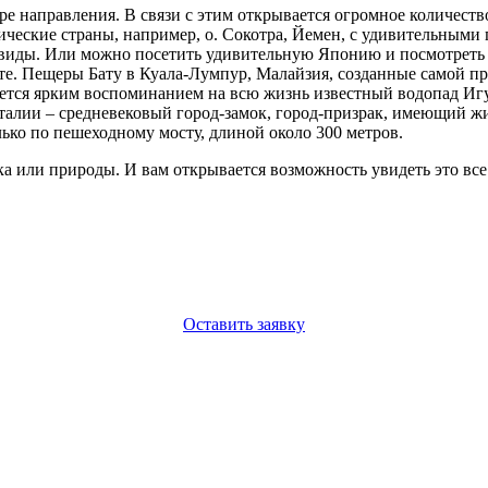
е направления. В связи с этим открывается огромное количеств
ческие страны, например, о. Сокотра, Йемен, с удивительными 
виды. Или можно посетить удивительную Японию и посмотреть н
ете. Пещеры Бату в Куала-Лумпур, Малайзия, созданные самой п
нется ярким воспоминанием на всю жизнь известный водопад Иг
талии – средневековый город-замок, город-призрак, имеющий ж
ько по пешеходному мосту, длиной около 300 метров.
ка или природы. И вам открывается возможность увидеть это вс
Оставить заявку