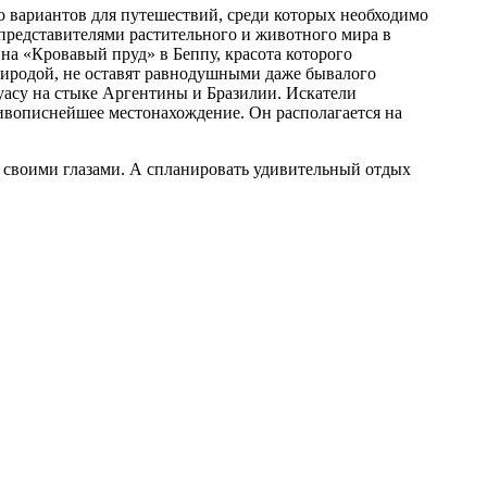
о вариантов для путешествий, среди которых необходимо
представителями растительного и животного мира в
а «Кровавый пруд» в Беппу, красота которого
риродой, не оставят равнодушными даже бывалого
уасу на стыке Аргентины и Бразилии. Искатели
ивописнейшее местонахождение. Он располагается на
е своими глазами. А спланировать удивительный отдых