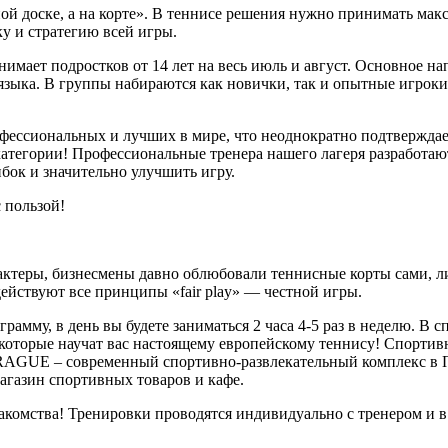
ной доске, а на корте». В теннисе решения нужно принимать мак
ку и стратегию всей игры.
имает подростков от 14 лет на весь июль и август. Основное н
языка. В группы набираются как новички, так и опытные игрок
рофессиональных и лучших в мире, что неоднократно подтвержд
категории! Профессиональные тренера нашего лагеря разработаю
бок и значительно улучшить игру.
 пользой!
актеры, бизнесмены давно облюбовали теннисные корты сами, либ
 действуют все принципы «fair play» — честной игры.
му, в день вы будете заниматься 2 часа 4-5 раз в неделю. В сп
которые научат вас настоящему европейскому теннису! Спортив
GUE – современный спортивно-развлекательный комплекс в Пра
магазин спортивных товаров и кафе.
акомства! Тренировки проводятся индивидуально с тренером и в