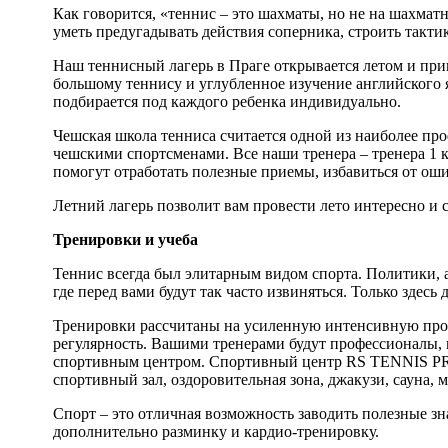
Как говорится, «теннис – это шахматы, но не на шахмат
уметь предугадывать действия соперника, строить такти
Наш теннисный лагерь в Праге открывается летом и прин
большому теннису и углубленное изучение английского 
подбирается под каждого ребенка индивидуально.
Чешская школа тенниса считается одной из наиболее п
чешскими спортсменами. Все наши тренера – тренера 1 
помогут отработать полезные приемы, избавиться от оши
Летний лагерь позволит вам провести лето интересно и с
Тренировки и учеба
Теннис всегда был элитарным видом спорта. Политики, 
где перед вами будут так часто извиняться. Только здесь
Тренировки рассчитаны на усиленную интенсивную програм
регулярность. Вашими тренерами будут профессионалы, 
спортивным центром. Спортивный центр RS TENNIS PRA
спортивный зал, оздоровительная зона, джакузи, сауна, 
Спорт – это отличная возможность заводить полезные зн
дополнительно разминку и кардио-тренировку.