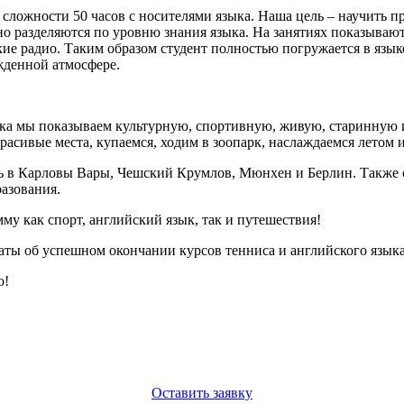
 сложности 50 часов с носителями языка. Наша цель – научить пр
о разделяются по уровню знания языка. На занятиях показывают
ие радио. Таким образом студент полностью погружается в языко
жденной атмосфере.
ыка мы показываем культурную, спортивную, живую, старинную 
расивые места, купаемся, ходим в зоопарк, наслаждаемся летом 
хать в Карловы Вары, Чешский Крумлов, Мюнхен и Берлин. Такж
разования.
му как спорт, английский язык, так и путешествия!
аты об успешном окончании курсов тенниса и английского языка
о!
Оставить заявку